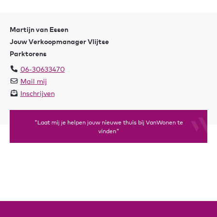
Martijn van Essen
Jouw Verkoopmanager Vlijtse
Parktorens
06-30633470
Mail mij
Inschrijven
"Laat mij je helpen jouw nieuwe thuis bij VanWonen te
vinden"