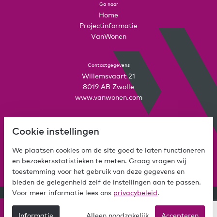
Ga naar
Home
Projectinformatie
VanWonen
Contactgegevens
Willemsvaart 21
8019 AB Zwolle
www.vanwonen.com
Mijn VanWonen
Cookie instellingen
Interesse
Inloggen
We plaatsen cookies om de site goed te laten functioneren
en bezoekersstatistieken te meten. Graag vragen wij
toestemming voor het gebruik van deze gegevens en
bieden de gelegenheid zelf de instellingen aan te passen.
Voor meer informatie lees ons
privacybeleid
.
© Copyright VanWonen 2026
Stel een vraag
Informatie
Alleen noodzakelijk
Accepteren