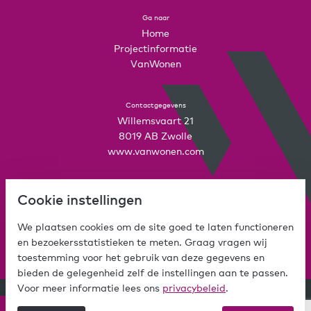
Ga naar
Home
Projectinformatie
VanWonen
Contactgegevens
Willemsvaart 21
8019 AB Zwolle
www.vanwonen.com
Mijn VanWonen
Cookie instellingen
Interesse
Inloggen
We plaatsen cookies om de site goed te laten functioneren
en bezoekersstatistieken te meten. Graag vragen wij
toestemming voor het gebruik van deze gegevens en
bieden de gelegenheid zelf de instellingen aan te passen.
Voor meer informatie lees ons
privacybeleid
.
© Copyright VanWonen 2026